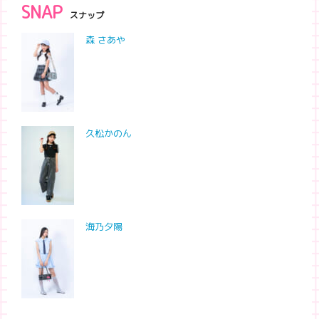
SNAP
スナップ
森 さあや
久松かのん
海乃夕陽