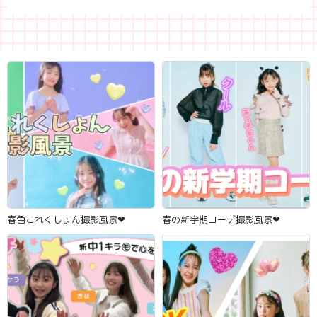
春色これくしょん撮影風景‪‪❤︎‬
春の新学期コーデ撮影風景‪‪❤︎‬