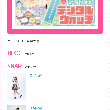
キラピチ８月号発売
BLOG
ブログ
SNAP
スナップ
森 さあや
久松かのん