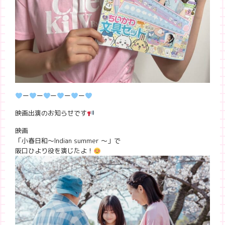
ー
ー
ー
ー
ー
映画出演のお知らせです
映画
「小春日和〜Indian summer 〜」で
阪口ひより役を演じたよ！