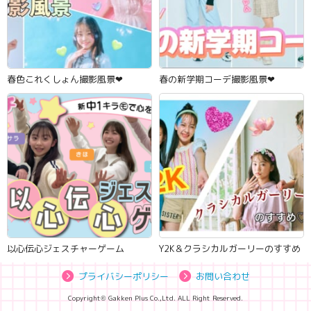
春色これくしょん撮影風景‪‪❤︎‬
春の新学期コーデ撮影風景‪‪❤︎‬
以心伝心ジェスチャーゲーム
Y2K＆クラシカルガーリーのすすめ
プライバシーポリシー
お問い合わせ
Copyright© Gakken Plus Co.,Ltd. ALL Right Reserved.