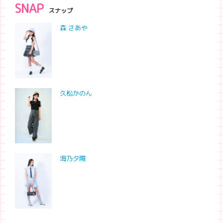
SNAP
スナップ
森 さあや
久松かのん
海乃夕陽