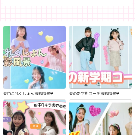
春色これくしょん撮影風景‪‪❤︎‬
春の新学期コーデ撮影風景‪‪❤︎‬