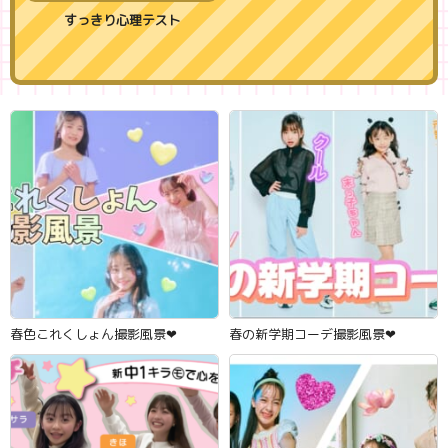
すっきり心理テスト
春色これくしょん撮影風景‪‪❤︎‬
春の新学期コーデ撮影風景‪‪❤︎‬