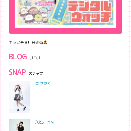
キラピチ８月号発売
BLOG
ブログ
SNAP
スナップ
森 さあや
久松かのん