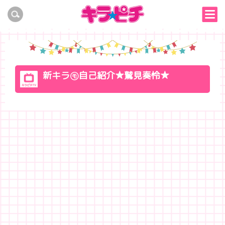
新キラ㋲自己紹介★鷲見奏怜★