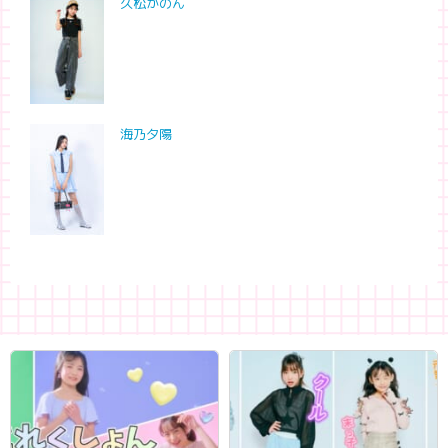
久松かのん
海乃夕陽