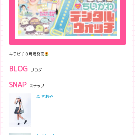
キラピチ８月号発売
BLOG
ブログ
SNAP
スナップ
森 さあや