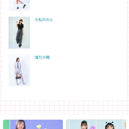
久松かのん
海乃夕陽