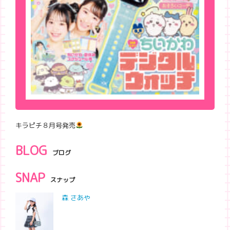
キラピチ８月号発売
BLOG
ブログ
SNAP
スナップ
森 さあや