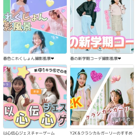
春色これくしょん撮影風景‪‪❤︎‬
春の新学期コーデ撮影風景‪‪❤︎‬
以心伝心ジェスチャーゲーム
Y2K＆クラシカルガーリーのすすめ