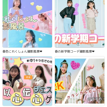
春色これくしょん撮影風景‪‪❤︎‬
春の新学期コーデ撮影風景‪‪❤︎‬