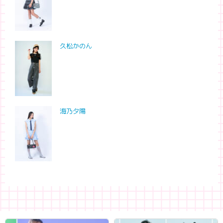
久松かのん
海乃夕陽