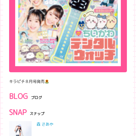
キラピチ８月号発売
BLOG
ブログ
SNAP
スナップ
森 さあや