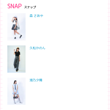
SNAP
スナップ
森 さあや
久松かのん
海乃夕陽