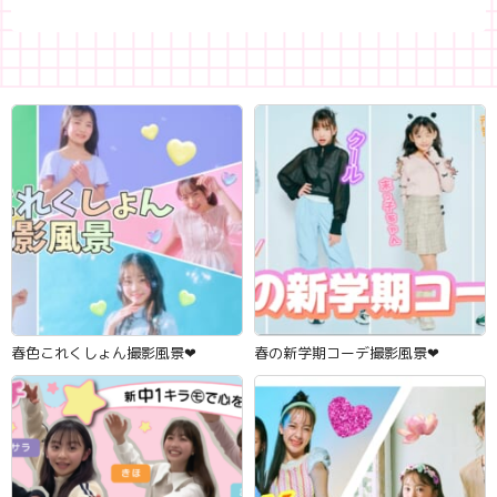
春色これくしょん撮影風景‪‪❤︎‬
春の新学期コーデ撮影風景‪‪❤︎‬