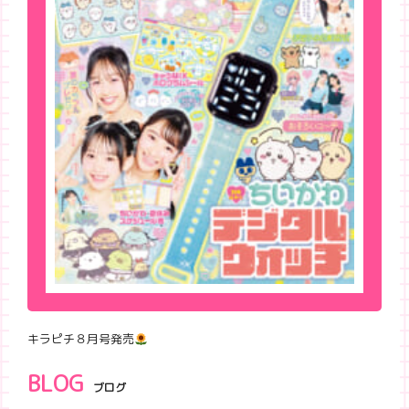
キラピチ８月号発売
BLOG
ブログ