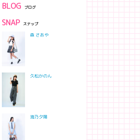
BLOG
ブログ
SNAP
スナップ
森 さあや
久松かのん
海乃夕陽