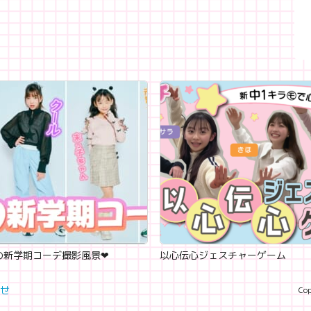
新学期コーデ撮影風景‪‪❤︎‬
以心伝心ジェスチャーゲーム
せ
Cop