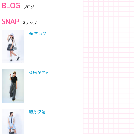
BLOG
ブログ
SNAP
スナップ
森 さあや
久松かのん
海乃夕陽