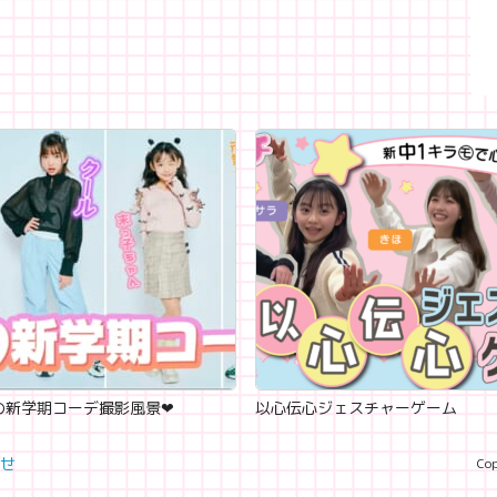
新学期コーデ撮影風景‪‪❤︎‬
以心伝心ジェスチャーゲーム
せ
Cop