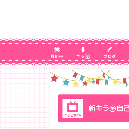
新キラ㋲自