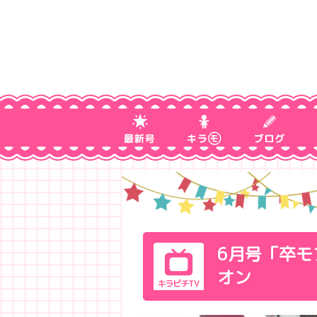
6月号「卒モ
オン