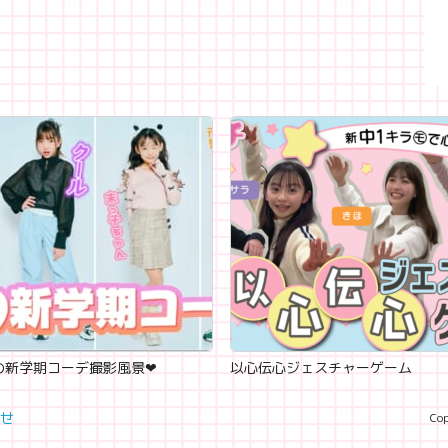
新学期コーデ撮影風景‪‪❤︎‬
以心伝心ジェスチャーゲーム
せ
Cop