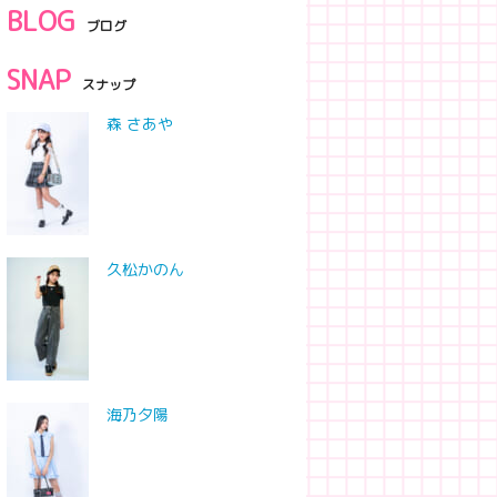
BLOG
ブログ
SNAP
スナップ
森 さあや
久松かのん
海乃夕陽