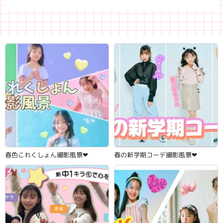
春色これくしょん撮影風景‪‪❤︎‬
春の新学期コーデ撮影風景‪‪❤︎‬