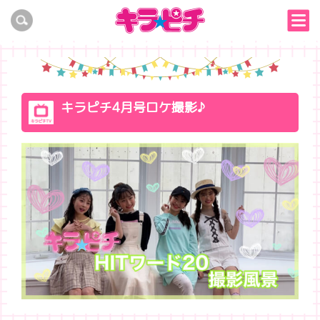
キラピチ4月号ロケ撮影♪