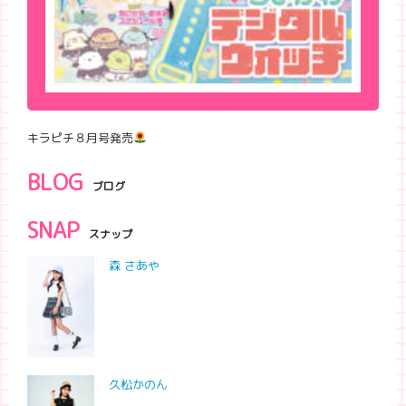
キラピチ８月号発売
BLOG
ブログ
SNAP
スナップ
森 さあや
久松かのん