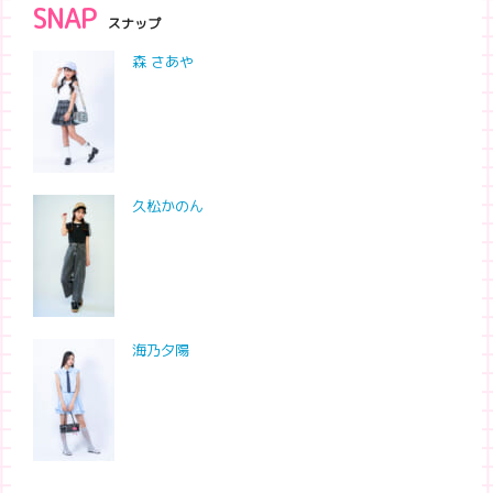
SNAP
スナップ
森 さあや
久松かのん
海乃夕陽