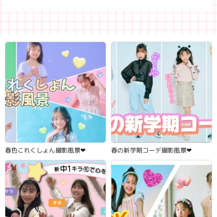
春色これくしょん撮影風景‪‪❤︎‬
春の新学期コーデ撮影風景‪‪❤︎‬