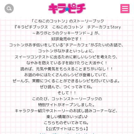
試し読みもできる♪「こねこのコットン」ストーリーブックの公式サイトが
オープン！
『キラピチ』の読者参加企画から生まれたキャラクター、
「こねこのコットン」のストーリーブック
『キラピチブックス こねこのコットン チアーカフェStory
～ありがとうのクッキーサンド～』が、
好評発売中です！
コットンがお手伝いをしている“チアーカフェ”がぶたいのお話で、
コットンがなかまといっしょに、
スイーツコンテストに出るために新しいレシピを考えたり、
なやみを抱えている子を助けたりと大活やく！
読めば、元気や勇気をもらえることまちがいなし！！
お話の中にはたくさんのレシピが登場していて、
ぜーんぶ、実際につくることができるレシピも付いているよ。
ぜひ読んで、つくってみてね。
そして！！
このたび、コットンストーリーブックの
特別サイトがオープンしました。
キャラクター紹介やストーリーのお試し読みコーナーなど、
楽しい情報がいっぱい♪
こちらものぞいてみてね。
【公式サイトはこちら↓】