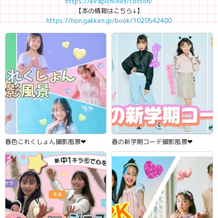
https://kirapichi.net/cotton/
【本の情報はこちら↓】
https://hon.gakken.jp/book/1020542400
春色これくしょん撮影風景‪‪❤︎‬
春の新学期コーデ撮影風景‪‪❤︎‬