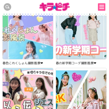
キラピチ2月号ふろく紹介♪
春色これくしょん撮影風景‪‪❤︎‬
春の新学期コーデ撮影風景‪‪❤︎‬