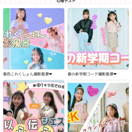
心理テスト
春色これくしょん撮影風景‪‪❤︎‬
春の新学期コーデ撮影風景‪‪❤︎‬