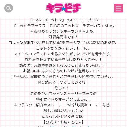
試し読みもできる♪「こねこのコットン」ストーリーブックの公式サイトが
オープン！
『キラピチ』の読者参加企画から生まれたキャラクター、
「こねこのコットン」のストーリーブック
『キラピチブックス こねこのコットン チアーカフェStory
～ありがとうのクッキーサンド～』が、
好評発売中です！
コットンがお手伝いをしている“チアーカフェ”がぶたいのお話で、
コットンがなかまといっしょに、
スイーツコンテストに出るために新しいレシピを考えたり、
なやみを抱えている子を助けたりと大活やく！
読めば、元気や勇気をもらえることまちがいなし！！
お話の中にはたくさんのレシピが登場していて、
ぜーんぶ、実際につくることができるレシピも付いているよ。
ぜひ読んで、つくってみてね。
そして！！
このたび、コットンストーリーブックの
特別サイトがオープンしました。
キャラクター紹介やストーリーのお試し読みコーナーなど、
楽しい情報がいっぱい♪
こちらものぞいてみてね。
【公式サイトはこちら↓】