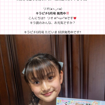
リオ(๑>◡<๑)
キラピチ6月号 発売中
こんにちは‼︎ リオ ฅ^•ω•^ฅです
キラ読のみんな、お元気ですか？
キラピチ6月号 ただいま 好評発売中です‼︎