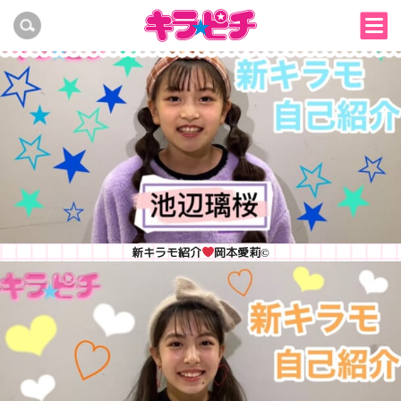
新キラモ紹介
池辺璃桜©
新キラモ紹介
岡本愛莉©