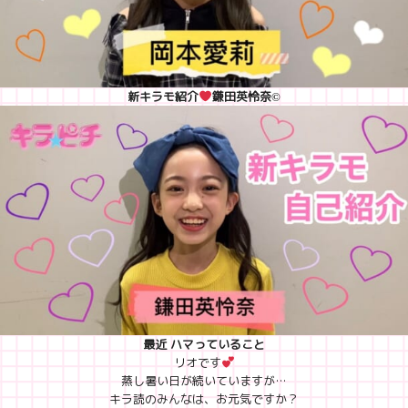
新キラモ紹介
鎌田英怜奈©
最近 ハマっていること
リオです
蒸し暑い日が続いていますが…
キラ読のみんなは、お元気ですか？