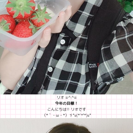
リオ ≡^.^≡
今年の目標！
こんにちは!! リオです
（*｀・ω・*）ゞ°ʚ(*´꒳`*)ɞ°