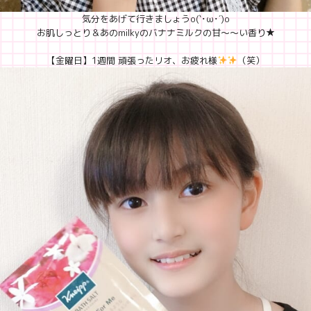
気分をあげて行きましょうo(`･ω･´)o
お肌しっとり＆あのmilkyのバナナミルクの甘〜〜い香り★
【金曜日】1週間 頑張ったリオ、お疲れ様
（笑）