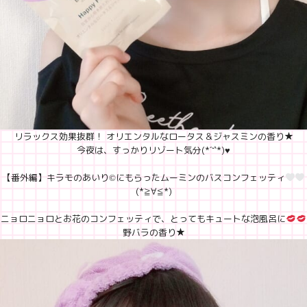
リラックス効果抜群！ オリエンタルなロータス＆ジャスミンの香り★
今夜は、すっかりリゾート気分(*´˘`*)♥
【番外編】キラモのあいり©にもらったムーミンのバスコンフェッティ
(*≧∀≦*)
ニョロニョロとお花のコンフェッティで、とってもキュートな泡風呂に
野バラの香り★