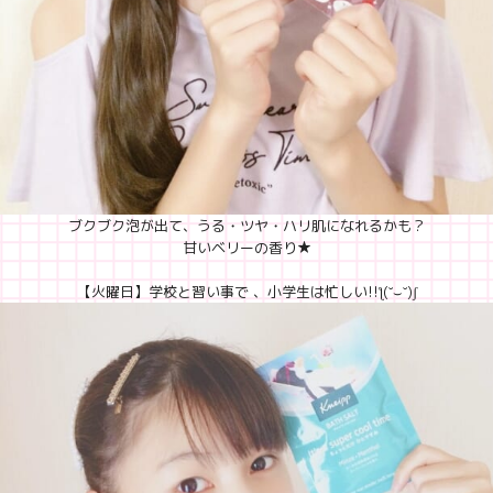
ブクブク泡が出て、うる・ツヤ・ハリ肌になれるかも？
甘いベリーの香り★
【火曜日】学校と習い事で 、小学生は忙しい!!ƪ(˘⌣˘)ʃ