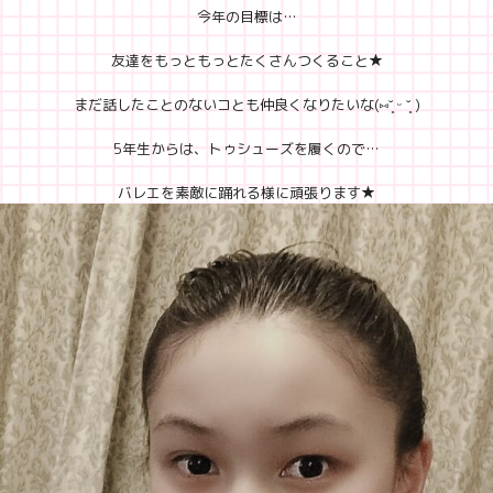
今年の目標は…
友達をもっともっとたくさんつくること★
まだ話したことのないコとも仲良くなりたいな(⑅˘͈ ᵕ ˘͈ )
5年生からは、トゥシューズを履くので…
バレエを素敵に踊れる様に頑張ります★