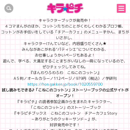
こねこのコットンのキャラブック『ふんわりほわほわ こねこのコットン』
が発売中！
『キラピチ』からうまれたキャラクター“こねこのコットン”の
キャラクターブックが発売中！
４コマまんがのほか、コットンたちのことがくわしくわかるプロフ帳、
コットンがお手伝いをしている「チア―カフェ」のメニューずかん、まちが
いさがし、
キャラクターけんていなど、内容盛りだくさん★
みんながあこがれる“パティシエ”についてわかる、
お仕事しょうかいページもあるよ！
遊んで、学べる、大満足することまちがいなしの一冊になっているので、
ぜひチェックしてみてね。
『ほんわりふわふわ こねこのコットン』
A５判／オールカラー／112ページ／979円（税込）／学研刊
https://hon.gakken.jp/book/1020559700
試し読みもできる♪「こねこのコットン」ストーリーブックの公式サイトが
オープン！
『キラピチ』の読者参加企画から生まれたキャラクター、
「こねこのコットン」のストーリーブック
『キラピチブックス こねこのコットン チアーカフェStory
～ありがとうのクッキーサンド～』が、
好評発売中です！