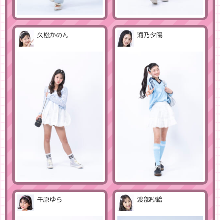
久松かのん
海乃夕陽
千原ゆら
渡部紗絵