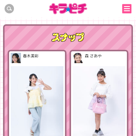
春木美彩
森 さあや