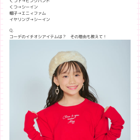
くつ下→ピンクハント
くつ→シーイン
帽子→エニィファム
イヤリング→シーイン
Q.
コーデのイチオシアイテムは？ その理由も教えて！