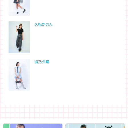
久松かのん
海乃夕陽