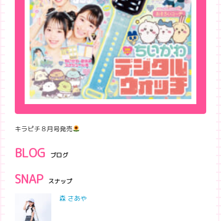
キラピチ８月号発売
BLOG
ブログ
SNAP
スナップ
森 さあや