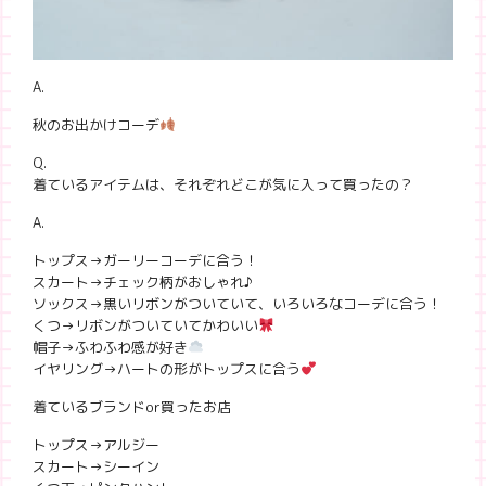
A.
秋のお出かけコーデ
Q.
着ているアイテムは、それぞれどこが気に入って買ったの？
A.
トップス→ガーリーコーデに合う！
スカート→チェック柄がおしゃれ♪
ソックス→黒いリボンがついていて、いろいろなコーデに合う！
くつ→リボンがついていてかわいい
帽子→ふわふわ感が好き
イヤリング→ハートの形がトップスに合う
着ているブランドor買ったお店
トップス→アルジー
スカート→シーイン