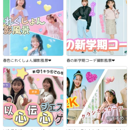
春色これくしょん撮影風景‪‪❤︎‬
春の新学期コーデ撮影風景‪‪❤︎‬