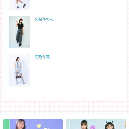
久松かのん
海乃夕陽