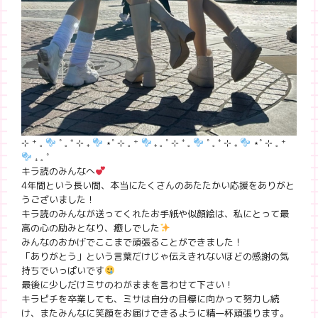
⊹ ⁺ 𓈒
˚ 𓈒 ⁺ ⊹ ₊
⋆˚ ⊹ 𓈒 ⁺
₊ 𓈒 ˚ ⊹ ⁺ 𓈒
˚ 𓈒 ⁺ ⊹ ₊
⋆˚ ⊹ 𓈒 ⁺
₊ 𓈒 ˚
キラ読のみんなへ
4年間という長い間、本当にたくさんのあたたかい応援をありがと
うございました！
キラ読のみんなが送ってくれたお手紙や似顔絵は、私にとって最
高の心の励みとなり、癒しでした
みんなのおかげでここまで頑張ることができました！
「ありがとう」という言葉だけじゃ伝えきれないほどの感謝の気
持ちでいっぱいです
最後に少しだけミサのわがままを言わせて下さい！
キラピチを卒業しても、ミサは自分の目標に向かって努力し続
け、またみんなに笑顔をお届けできるように精一杯頑張ります。