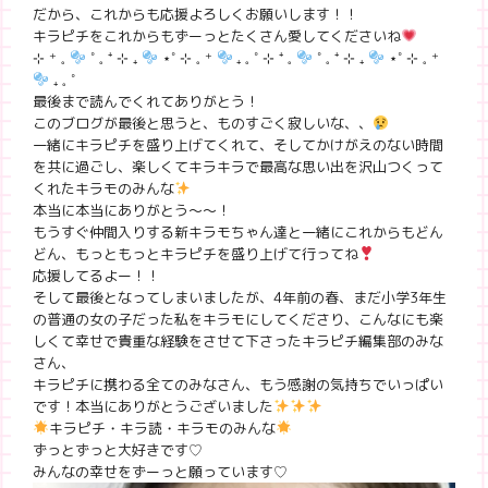
だから、これからも応援よろしくお願いします！！
キラピチをこれからもずーっとたくさん愛してくださいね
⊹ ⁺ 𓈒
˚ 𓈒 ⁺ ⊹ ₊
⋆˚ ⊹ 𓈒 ⁺
₊ 𓈒 ˚ ⊹ ⁺ 𓈒
˚ 𓈒 ⁺ ⊹ ₊
⋆˚ ⊹ 𓈒 ⁺
₊ 𓈒 ˚
最後まで読んでくれてありがとう！
このブログが最後と思うと、ものすごく寂しいな、、
一緒にキラピチを盛り上げてくれて、そしてかけがえのない時間
を共に過ごし、楽しくてキラキラで最高な思い出を沢山つくって
くれたキラモのみんな
本当に本当にありがとう〜〜！
もうすぐ仲間入りする新キラモちゃん達と一緒にこれからもどん
どん、もっともっとキラピチを盛り上げて行ってね
応援してるよー！！
そして最後となってしまいましたが、4年前の春、まだ小学3年生
の普通の女の子だった私をキラモにしてくださり、こんなにも楽
しくて幸せで貴重な経験をさせて下さったキラピチ編集部のみな
さん、
キラピチに携わる全てのみなさん、もう感謝の気持ちでいっぱい
です！本当にありがとうございました
キラピチ・キラ読・キラモのみんな
ずっとずっと大好きです♡
みんなの幸せをずーっと願っています♡