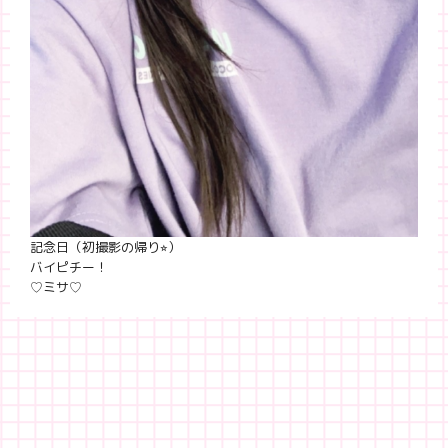
記念日（初撮影の帰り⭐︎）
バイピチー！
♡ミサ♡