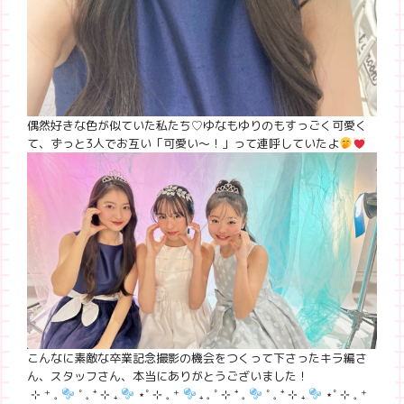
偶然好きな色が似ていた私たち♡ゆなもゆりのもすっごく可愛く
て、ずっと3人でお互い「可愛い〜！」って連呼していたよ
こんなに素敵な卒業記念撮影の機会をつくって下さったキラ編さ
ん、スタッフさん、本当にありがとうございました！
⊹ ⁺ 𓈒
˚ 𓈒 ⁺ ⊹ ₊
⋆˚ ⊹ 𓈒 ⁺
₊ 𓈒 ˚ ⊹ ⁺ 𓈒
˚ 𓈒 ⁺ ⊹ ₊
⋆˚ ⊹ 𓈒 ⁺