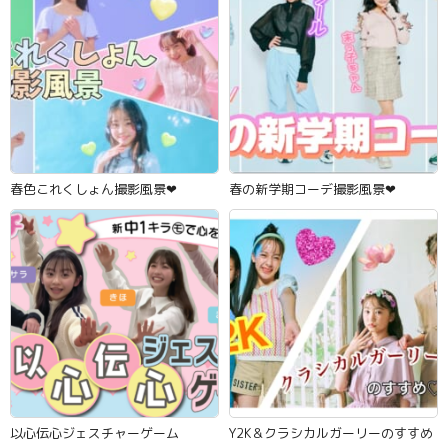
春色これくしょん撮影風景‪‪❤︎‬
春の新学期コーデ撮影風景‪‪❤︎‬
以心伝心ジェスチャーゲーム
Y2K＆クラシカルガーリーのすすめ