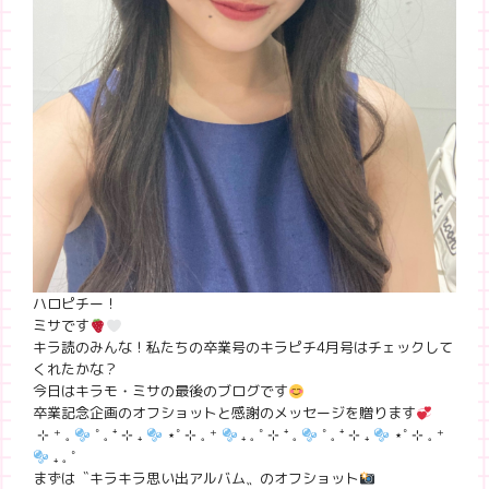
ハロピチー！
ミサです
キラ読のみんな！私たちの卒業号のキラピチ4月号はチェックして
くれたかな？
今日はキラモ・ミサの最後のブログです
卒業記念企画のオフショットと感謝のメッセージを贈ります
⊹ ⁺ 𓈒
˚ 𓈒 ⁺ ⊹ ₊
⋆˚ ⊹ 𓈒 ⁺
₊ 𓈒 ˚ ⊹ ⁺ 𓈒
˚ 𓈒 ⁺ ⊹ ₊
⋆˚ ⊹ 𓈒 ⁺
₊ 𓈒 ˚
まずは〝キラキラ思い出アルバム〟のオフショット