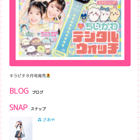
キラピチ８月号発売
BLOG
ブログ
SNAP
スナップ
森 さあや