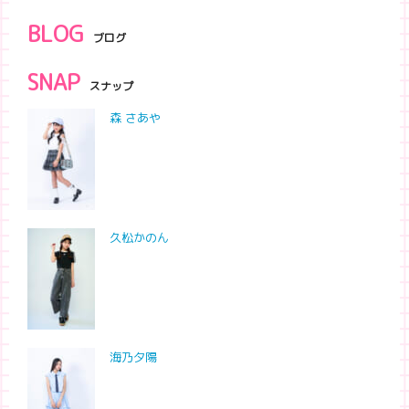
BLOG
ブログ
SNAP
スナップ
森 さあや
久松かのん
海乃夕陽