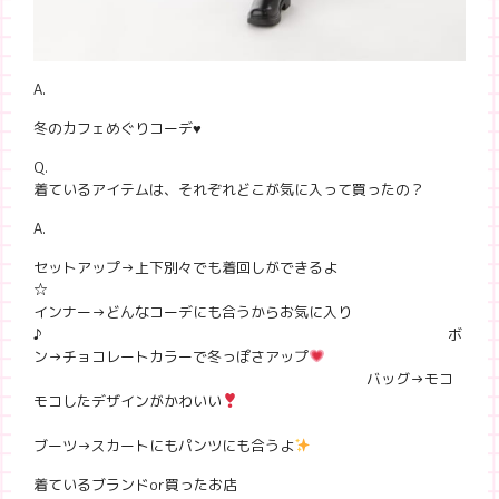
A.
冬のカフェめぐりコーデ♥
Q.
着ているアイテムは、それぞれどこが気に入って買ったの？
A.
セットアップ→上下別々でも着回しができるよ
☆
インナー→どんなコーデにも合うからお気に入り
♪ ボ
ン→チョコレートカラーで冬っぽさアップ
バッグ→モコ
モコしたデザインがかわいい
ブーツ→スカートにもパンツにも合うよ
着ているブランドor買ったお店