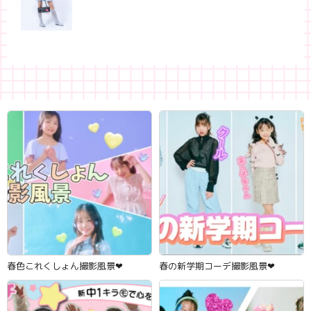
春色これくしょん撮影風景‪‪❤︎‬
春の新学期コーデ撮影風景‪‪❤︎‬