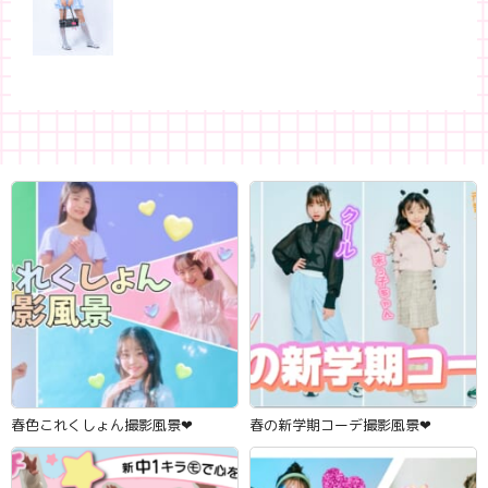
春色これくしょん撮影風景‪‪❤︎‬
春の新学期コーデ撮影風景‪‪❤︎‬