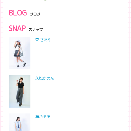
BLOG
ブログ
SNAP
スナップ
森 さあや
久松かのん
海乃夕陽