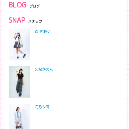
BLOG
ブログ
SNAP
スナップ
森 さあや
久松かのん
海乃夕陽