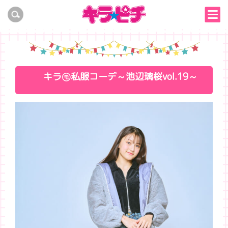
キラ㋲私服コーデ～池辺璃桜vol.19～