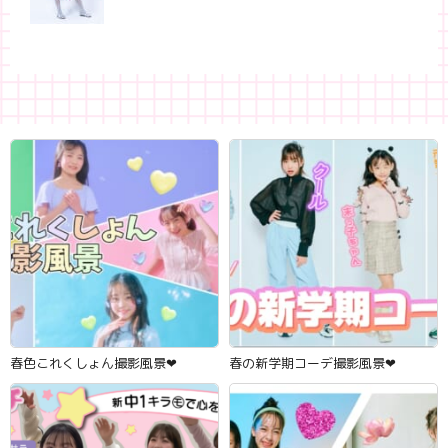
春色これくしょん撮影風景‪‪❤︎‬
春の新学期コーデ撮影風景‪‪❤︎‬