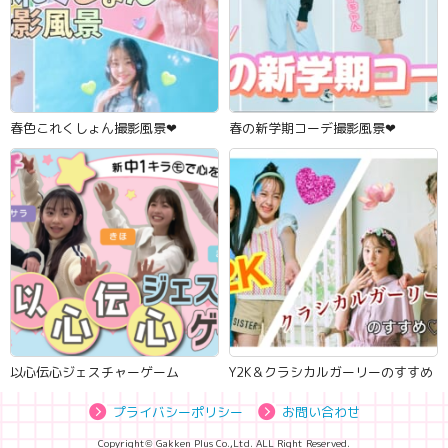
春色これくしょん撮影風景‪‪❤︎‬
春の新学期コーデ撮影風景‪‪❤︎‬
以心伝心ジェスチャーゲーム
Y2K＆クラシカルガーリーのすすめ
プライバシーポリシー
お問い合わせ
Copyright© Gakken Plus Co.,Ltd. ALL Right Reserved.