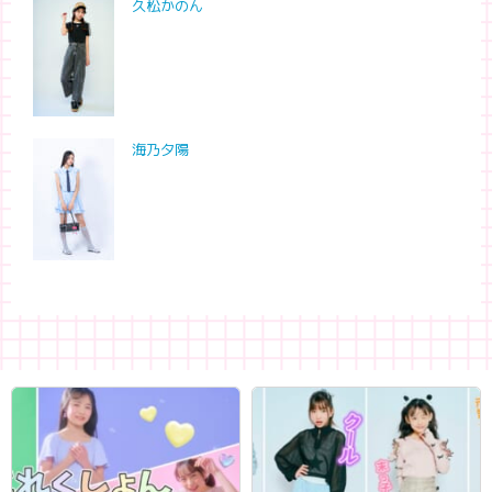
久松かのん
海乃夕陽