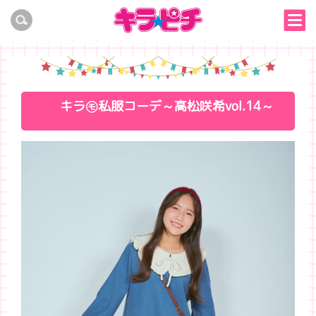
キラ㋲私服コーデ～高松咲希vol.14～