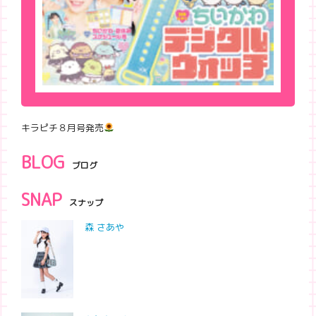
キラピチ８月号発売
BLOG
ブログ
SNAP
スナップ
森 さあや