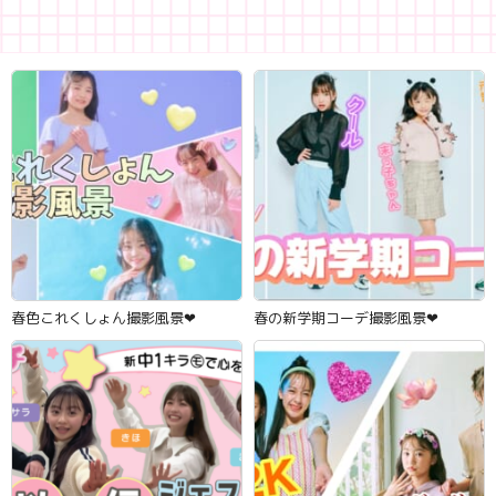
春色これくしょん撮影風景‪‪❤︎‬
春の新学期コーデ撮影風景‪‪❤︎‬