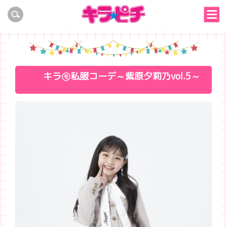
キラ㋲私服コーデ～紫原夕莉乃vol.5～