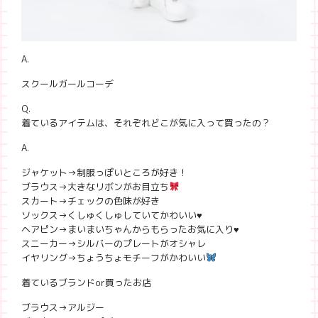
A.
スクールガールコーデ
Q.
着ているアイテムは、それぞれどこが気に入って買ったの？
A.
ジャケット→制服っぽいところが好き！
ブラウス→大きなリボンがお目立ち
スカート→チェックの色味が好き
ソックス→くしゅくしゅしていてかわいい♥
ヘアピン→まいまいちゃんからもらったお気に入り♥
スニーカー→シルバーのプレートがオシャレ
イヤリング→ちょうちょモチーフがかわいい
着ているブランドor買ったお店
ブラウス→アルジー