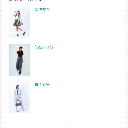
森 さあや
久松かのん
海乃夕陽