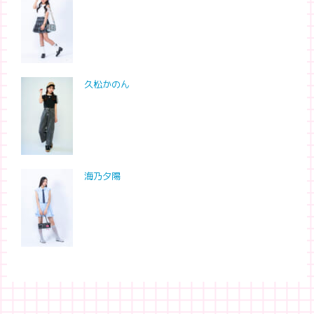
久松かのん
海乃夕陽