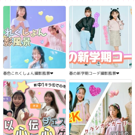
春色これくしょん撮影風景‪‪❤︎‬
春の新学期コーデ撮影風景‪‪❤︎‬