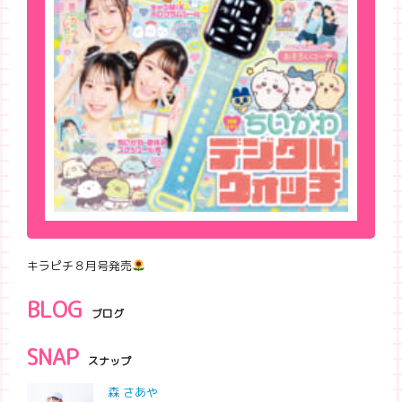
キラピチ８月号発売
BLOG
ブログ
SNAP
スナップ
森 さあや