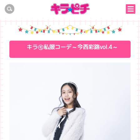
キラ㋲私服コーデ～今西彩路vol.4～