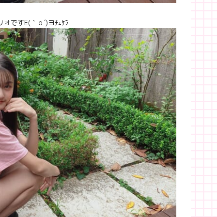
読の皆さん、こんにちは٩(ˊᗜˋ*)و リオですЕ(｀ｏ´)ヨﾁｪｹﾗ