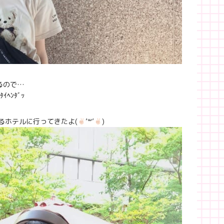
るので…
ﾍﾝﾀﾞｯ
るホテルに行ってきたよ(
’꒳’
)