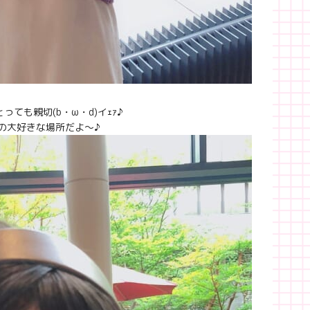
ても親切(b・ω・d)イｪｧ♪
の大好きな場所だよ〜♪