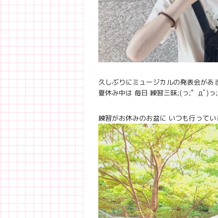
久しぶりにミュージカルの発表会があ
夏休み中は 毎日 練習三昧;(っ;゜дﾟ)っ;ﾀｲ
練習がお休みのお盆に いつも行ってい