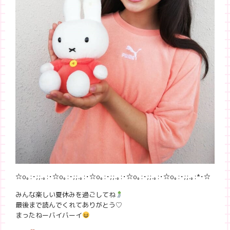
☆o｡:･;;.｡:
･☆o｡:･;;.｡:
･☆o｡:･;;.｡:
･☆o｡:･;;.｡:
･☆o｡:･;;.｡:*･☆
みんな楽しい夏休みを過ごしてね
最後まで読んでくれてありがとう♡
まったねーバイバーイ