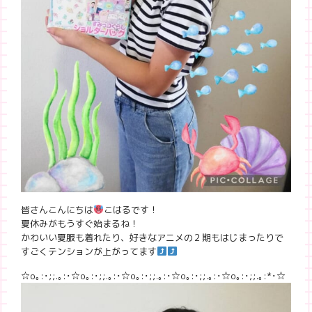
皆さんこんにちは
こはるです！
夏休みがもうすぐ始まるね！
かわいい夏服も着れたり、好きなアニメの２期もはじまったりで
すごくテンションが上がってます
☆o｡:･;;.｡:
･☆o｡:･;;.｡:
･☆o｡:･;;.｡:
･☆o｡:･;;.｡:
･☆o｡:･;;.｡:*･☆