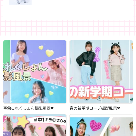
春色これくしょん撮影風景‪‪❤︎‬
春の新学期コーデ撮影風景‪‪❤︎‬