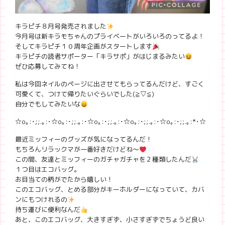
キラピチ８月号発売されました
今月号は新キラモちゃんのプライベートがいろいろのってるよ！
そしてキラピチ１０周年企画がスタートします
キラピチの読者サポーター「キラサポ」がはじまるみたい
ぜひ応募してみてね！
私は今回ネイルのページに出させてもらってるんだけど、すごく
可愛くて、つけて帰りたいぐらいでした(≧▽≦)
自分でもしてみたいな
☆o｡:･;;.｡:
･☆o｡:･;;.｡:
･☆o｡:･;;.｡:
･☆o｡:･;;.｡:
･☆o｡:･;;.｡:*･☆
最近ミッフィーのグッズが気になってるんだ！
もちろんリラックマが一番好きだけどね〜
この間、友達とミッフィーのガチャガチャを２種類したんだ
１つ目はエコバッグ。
お目当ての柄がでたから嬉しい！
このエコバッグ、とめる部分がキーホルダーになっていて、カバ
ンにもつけれるの
持ち運びに便利なんだ
あと、このエコバッグ、大きすぎず、小さすぎずでちょうど良い