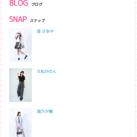
BLOG
ブログ
SNAP
スナップ
森 さあや
久松かのん
海乃夕陽