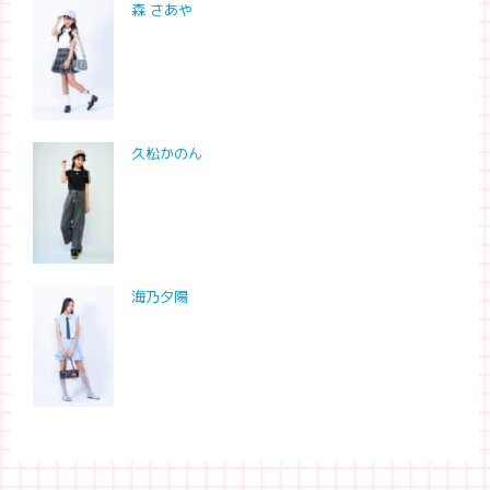
森 さあや
久松かのん
海乃夕陽