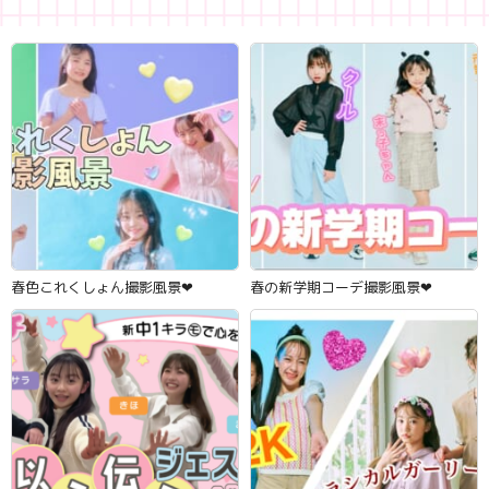
春色これくしょん撮影風景‪‪❤︎‬
春の新学期コーデ撮影風景‪‪❤︎‬