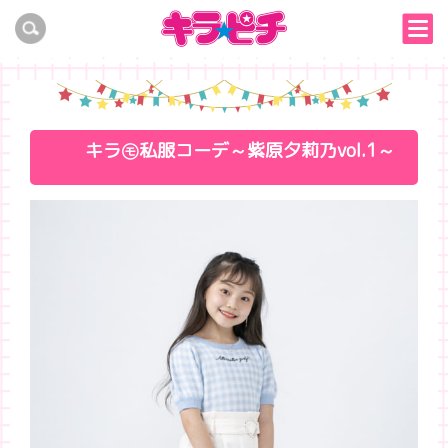
キラ㋲私服コーデ～紫原夕莉乃vol.1～