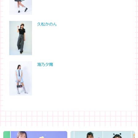
久松かのん
海乃夕陽