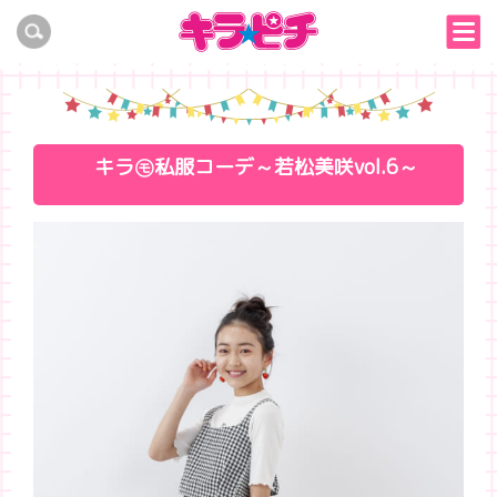
キラ㋲私服コーデ～若松美咲vol.6～