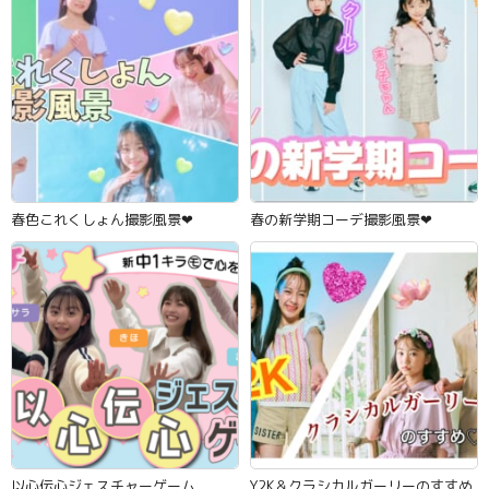
春色これくしょん撮影風景‪‪❤︎‬
春の新学期コーデ撮影風景‪‪❤︎‬
以心伝心ジェスチャーゲーム
Y2K＆クラシカルガーリーのすすめ