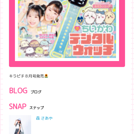
キラピチ８月号発売
BLOG
ブログ
SNAP
スナップ
森 さあや