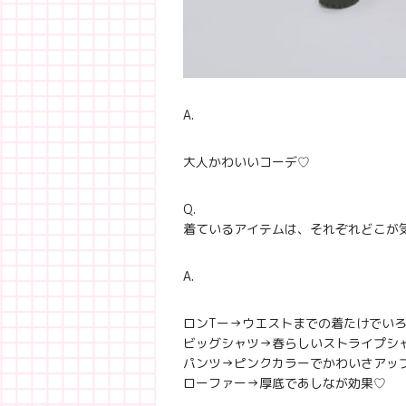
A.
大人かわいいコーデ♡
Q.
着ているアイテムは、それぞれどこが
A.
ロンTー→ウエストまでの着たけでい
ビッグシャツ→春らしいストライプシ
パンツ→ピンクカラーでかわいさアッ
ローファー→厚底であしなが効果♡