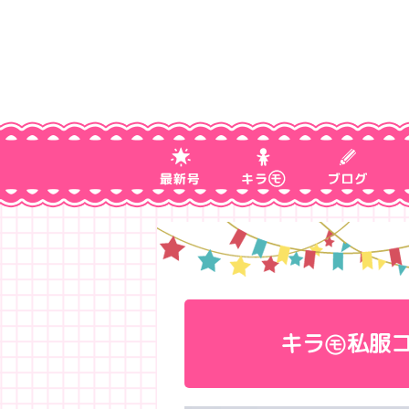
キラ㋲私服コ