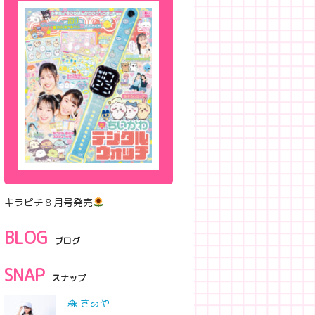
キラピチ８月号発売
BLOG
ブログ
SNAP
スナップ
森 さあや