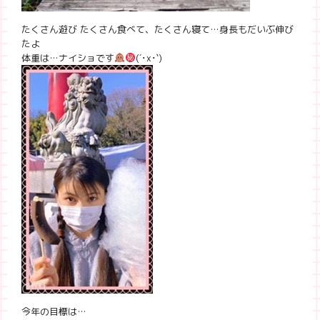
たくさん遊び たくさん食べて、たくさん寝て…身長もだいぶ伸び
たよ
体重は…ナイショです
(
´･x･`
)
今年の目標は…