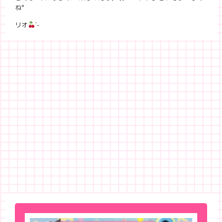
ね
°
リオ
´-