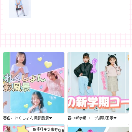
春色これくしょん撮影風景‪‪❤︎‬
春の新学期コーデ撮影風景‪‪❤︎‬