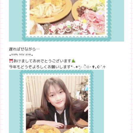
遅ればせながら…
⋆
ᴴᴬᴾᴾᵞ ᴺᴱᵂ ᵞᴱᴬᴿ
⋆
あけましておめでとうございます
今年もどうぞよろしくお願いします*·˖✶°̥◌ ੈ✩･✟｡☪︎˚.♱