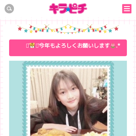
⋆͛
⋆͛今年もよろしくお願いします
.*