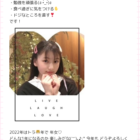
・勉強を頑張る(ง •̀_•́)ง
・食べ過ぎに気をつける
・ドジなところを直す
です！
2022年はトラ
年で 年女♡
どんな1年になるのか 楽しみだな(
ˊ˘ˋ
)｡♪:
° 今年も どうぞよろしく