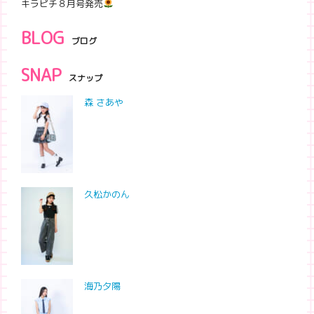
キラピチ８月号発売
BLOG
ブログ
SNAP
スナップ
森 さあや
久松かのん
海乃夕陽