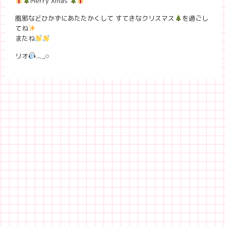
Merry Xmas
風邪などひかずにあたたかくして すてきなクリスマス
を過ごし
てね
またね
リオ
𓂃𓈒𓏸︎︎︎︎