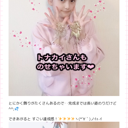
とにかく飾りがたくさんあるので‥完成までは長い道のりだけど
^^;
できあがると すごい達成感！
ヽ(*´∀｀)ノｲｪ-ｲ