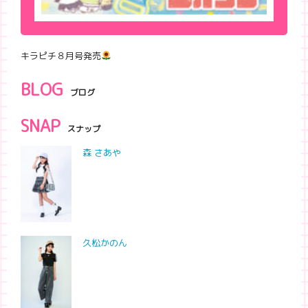
キラピチ８月号発売
BLOG
ブログ
SNAP
スナップ
森 さあや
久松かのん