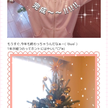
もうすぐ,今年も終わっちゃうんだなぁー( ´Ꙩωꙩ` )
1年が経つのってホントにはやい(;°□°ฅ)