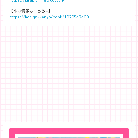
https://kirapichi.net/cotton/
【本の情報はこちら↓】
https://hon.gakken.jp/book/1020542400