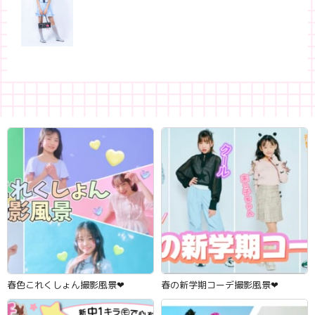
春色これくしょん撮影風景‪‪❤︎‬
春の新学期コーデ撮影風景‪‪❤︎‬