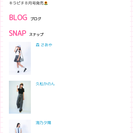
キラピチ８月号発売
BLOG
ブログ
SNAP
スナップ
森 さあや
久松かのん
海乃夕陽