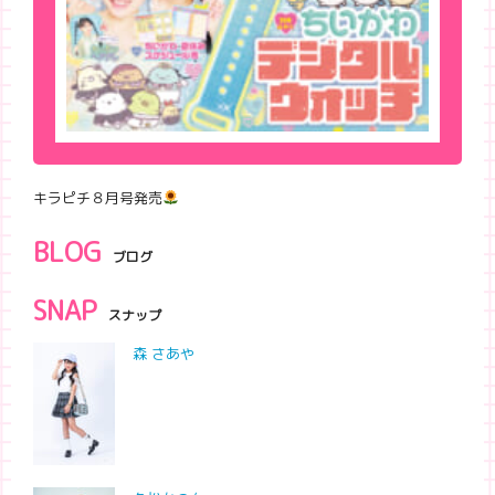
キラピチ８月号発売
BLOG
ブログ
SNAP
スナップ
森 さあや