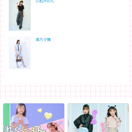
久松かのん
海乃夕陽