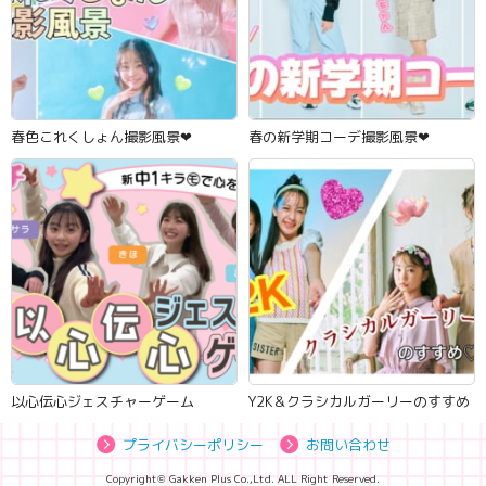
春色これくしょん撮影風景‪‪❤︎‬
春の新学期コーデ撮影風景‪‪❤︎‬
以心伝心ジェスチャーゲーム
Y2K＆クラシカルガーリーのすすめ
プライバシーポリシー
お問い合わせ
Copyright© Gakken Plus Co.,Ltd. ALL Right Reserved.