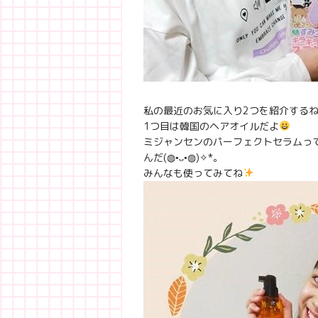
私の最近のお気に入り2つを紹介する
1つ目は韓国のヘアオイルだよ
ミジャンセンのパーフェクトセラムっ
んだ(◍•ᴗ•◍)✧*。
みんなも使ってみてね