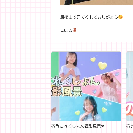
最後まで見てくれてありがとう
こはる
春色これくしょん撮影風景‪‪❤︎‬
春の