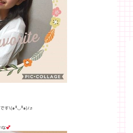
\(๑╹◡╹๑)ﾉ♬
いな