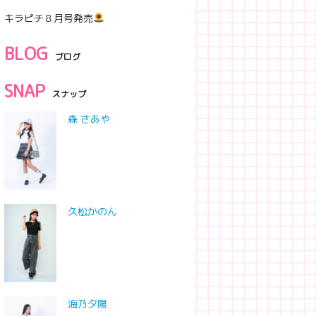
キラピチ８月号発売
BLOG
ブログ
SNAP
スナップ
森 さあや
久松かのん
海乃夕陽