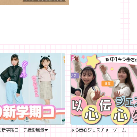
新学期コーデ撮影風景‪‪❤︎‬
以心伝心ジェスチャーゲーム