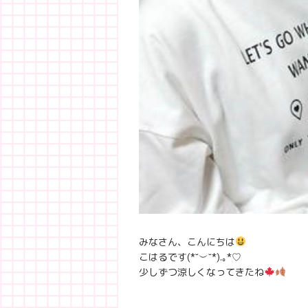
みなさん、こんにちは
こはるです(*˘︶˘*).｡*♡
少しずつ涼しくなってきたね