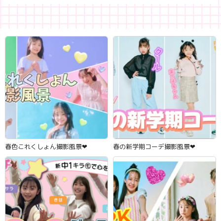
春色これくしょん撮影風景‪‪❤︎‬
春の新学期コーデ撮影風景‪‪❤︎‬