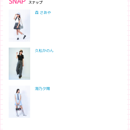
SNAP
スナップ
森 さあや
久松かのん
海乃夕陽