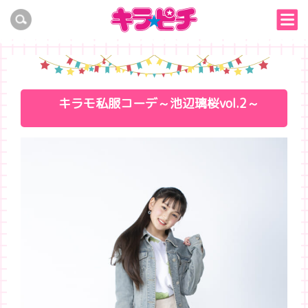
キラモ私服コーデ～池辺璃桜vol.2～