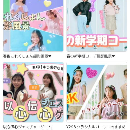
春色これくしょん撮影風景‪‪❤︎‬
春の新学期コーデ撮影風景‪‪❤︎‬
以心伝心ジェスチャーゲーム
Y2K＆クラシカルガーリーのすすめ