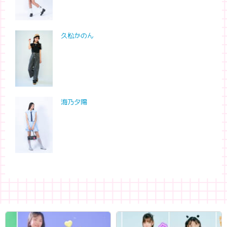
久松かのん
海乃夕陽