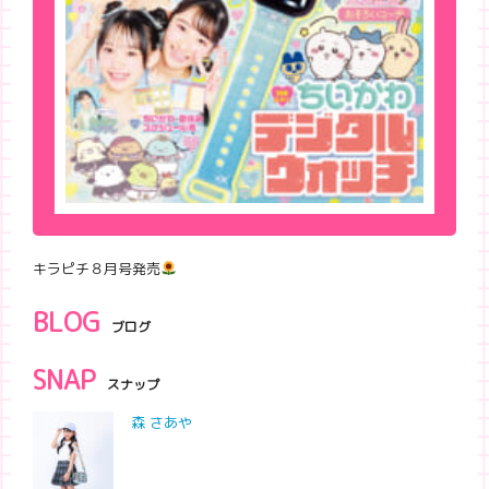
キラピチ８月号発売
BLOG
ブログ
SNAP
スナップ
森 さあや