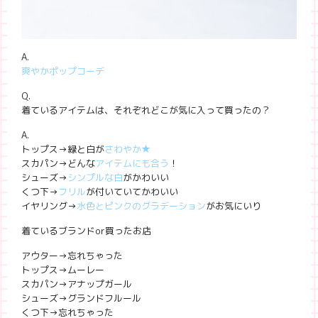
A.
爽やかポップコーデ
Q.
着ているアイテムは、それぞれどこが気に入って買ったの？
A.
トップス→緑と白が
さわやか★
スカパン→どんな
アイテムにも合う
！
シューズ→
シンプルな白
がかわいい
くつ下→
フリル
が付いていてかわいい
イヤリング→
水色とピンクのグラデーション
がお気にいり
着ているブランドor買ったお店
アウター→忘れちゃった
トップス→ムーレー
スカパン→アナップガール
シューズ→グランドフルール
くつ下→忘れちゃった