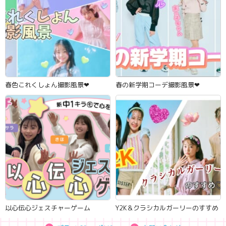
春色これくしょん撮影風景‪‪❤︎‬
春の新学期コーデ撮影風景‪‪❤︎‬
以心伝心ジェスチャーゲーム
Y2K＆クラシカルガーリーのすすめ