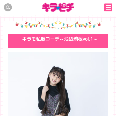
キラモ私服コーデ～池辺璃桜vol.1～