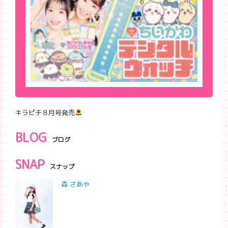
キラピチ８月号発売
BLOG
ブログ
SNAP
スナップ
森 さあや