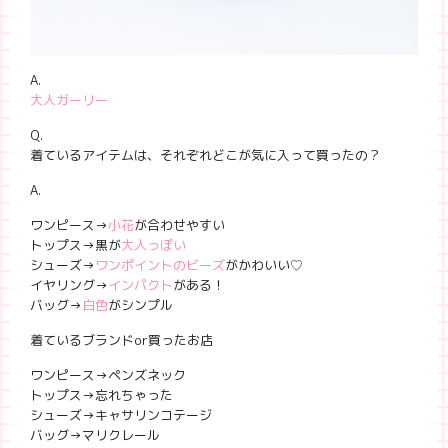
A.
大人ガーリー
Q.
着ているアイテムは、それぞれどこが気に入って買ったの？
A.
ワンピース→
小花
が合わせやすい
トップス→黒が
大人っぽい
シューズ→
ワンポイントのビーズ
がかわいい♡
イヤリング→
インパクト
がある！
バッグ→
白色
がシンプル
着ているブランドor買ったお店
ワンピース→ペンズネック
トップス→忘れちゃった
シューズ→キャサリンコテージ
バッグ→マリクレール