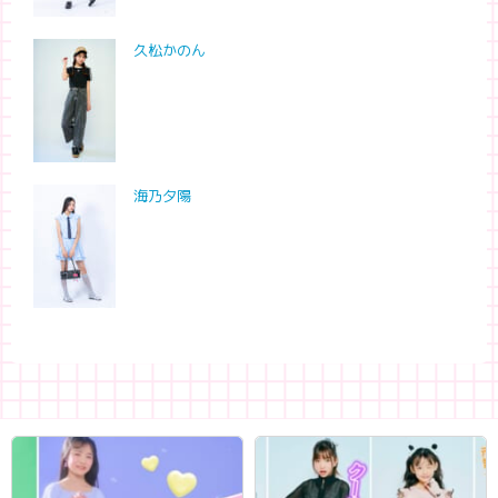
久松かのん
海乃夕陽