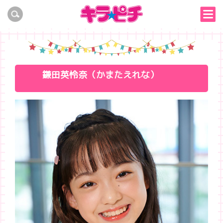
鎌田英怜奈（かまたえれな）