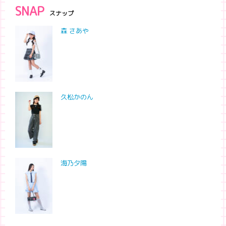
SNAP
スナップ
森 さあや
久松かのん
海乃夕陽