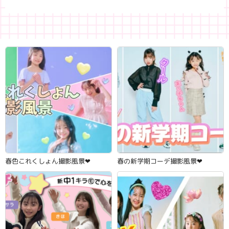
春色これくしょん撮影風景‪‪❤︎‬
春の新学期コーデ撮影風景‪‪❤︎‬