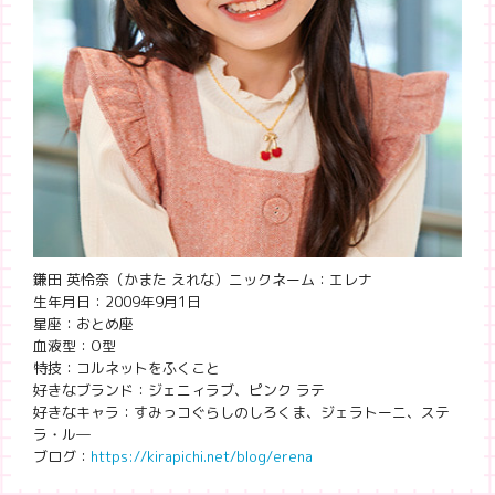
鎌田 英怜奈（かまた えれな）
ニックネーム：エレナ
生年月日：2009年9月1日
星座：おとめ座
血液型：O型
特技：コルネットをふくこと
好きなブランド：ジェニィラブ、ピンク ラテ
好きなキャラ：すみっコぐらしのしろくま、ジェラトーニ、ステ
ラ・ル―
ブログ：
https://kirapichi.net/blog/erena