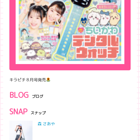
キラピチ８月号発売
BLOG
ブログ
SNAP
スナップ
森 さあや