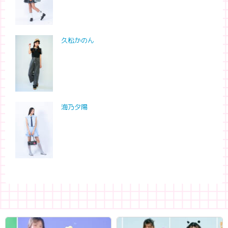
久松かのん
海乃夕陽