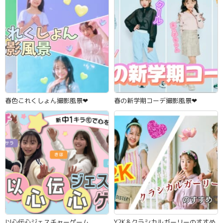
春色これくしょん撮影風景‪‪❤︎‬
春の新学期コーデ撮影風景‪‪❤︎‬
以心伝心ジェスチャーゲーム
Y2K＆クラシカルガーリーのすすめ