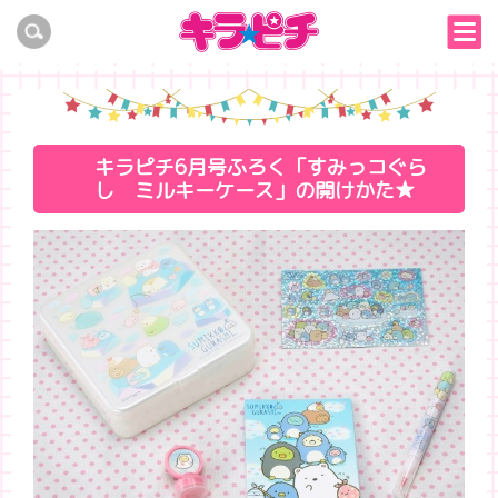
キラピチ6月号ふろく「すみっコぐら
し ミルキーケース」の開けかた★