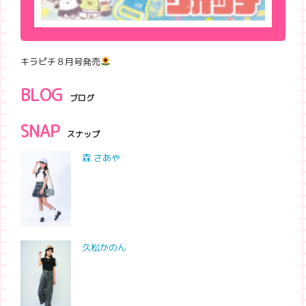
キラピチ８月号発売
BLOG
ブログ
SNAP
スナップ
森 さあや
久松かのん