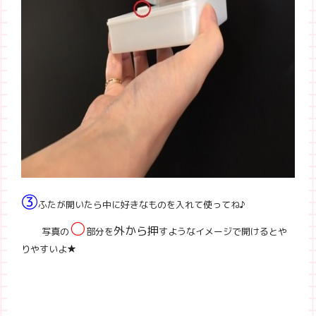
③
ふたが開いたら中に好きなものを入れて使ってね♪
○
外から押
写真の
部分を
すようなイメージで開けるとや
りやすいよ★