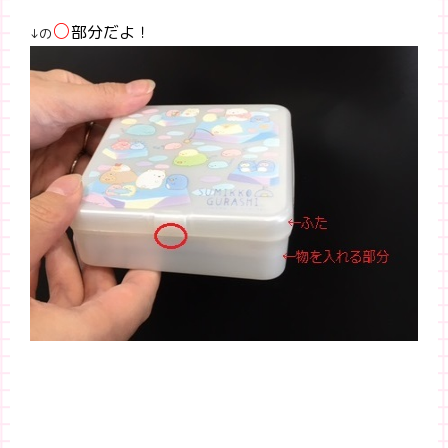
○
部分だよ！
↓の