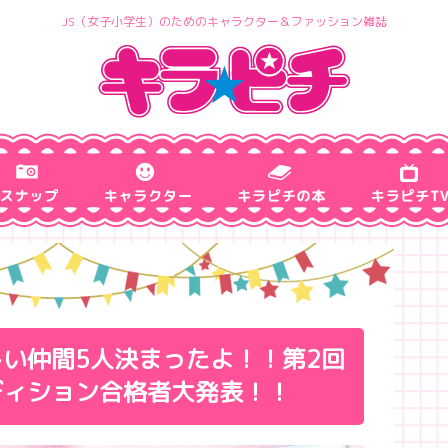
JS（女子小学生）のためのキャラクター＆ファッション雑誌
い仲間5人決まったよ！！第2回
ディション合格者大発表！！