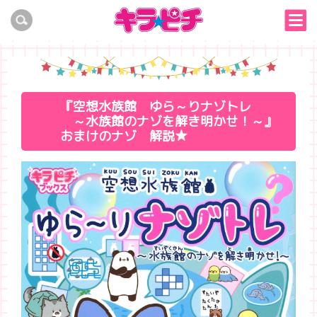
『空想水族館 ゆら～りナゾトレ
～水族館のナゾを解き明かせ！～』
おまけのナゾ 解説★