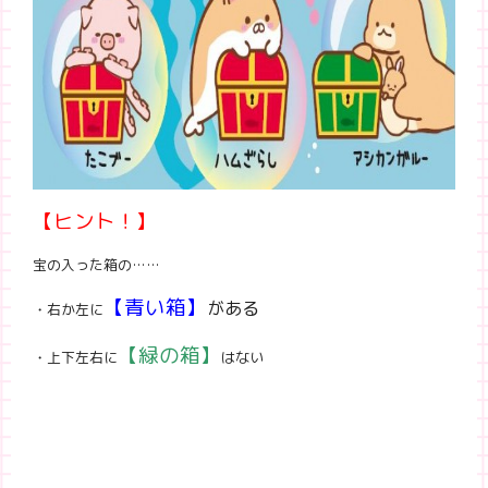
【ヒント！】
宝の入った箱の……
【青い箱】
がある
・右か左に
【緑の箱】
・上下左右に
はない