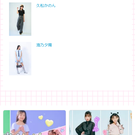
久松かのん
海乃夕陽