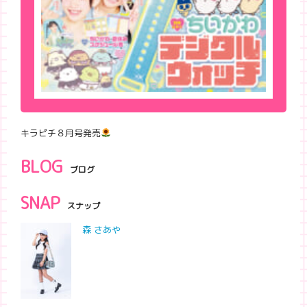
キラピチ８月号発売
BLOG
ブログ
SNAP
スナップ
森 さあや