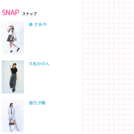
SNAP
スナップ
森 さあや
久松かのん
海乃夕陽