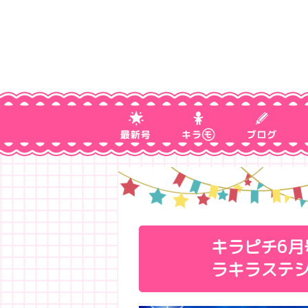
キラピチ6
ラキラステシ