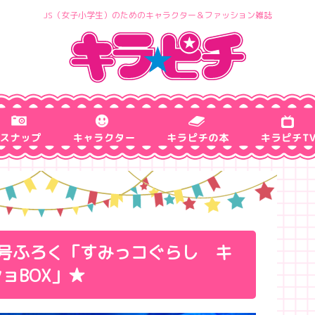
JS（女子小学生）のためのキャラクター＆ファッション雑誌
月号ふろく「すみっコぐらし キ
ョBOX」★